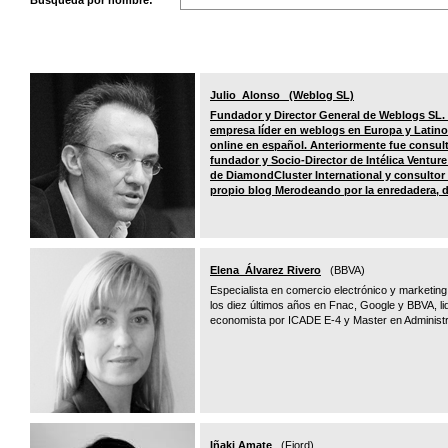
Búsqueda por nombre:
Julio Alonso (Weblog SL)
Fundador y Director General de Weblogs SL. 
empresa líder en weblogs en Europa y Latin
online en español. Anteriormente fue consul
fundador y Socio-Director de Intélica Ventu
de DiamondCluster International y consultor d
propio blog Merodeando por la enredadera, do
Elena Álvarez Rivero
(BBVA)
Especialista en comercio electrónico y marketing 
los diez últimos años en Fnac, Google y BBVA, li
economista por ICADE E-4 y Master en Administr
Iñaki Amate
(Fjord)