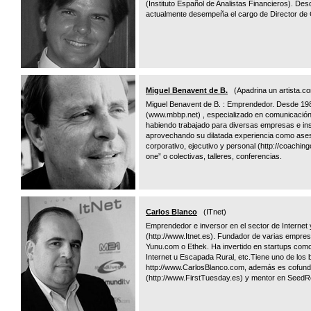
(Instituto Español de Analistas Financieros). D
actualmente desempeña el cargo de Director de C
Miguel Benavent de B.
(Apadrina un artista.c
Miguel Benavent de B. : Emprendedor. Desde 19
(www.mbbp.net) , especializado en comunicación 
habiendo trabajado para diversas empresas e ins
aprovechando su dilatada experiencia como ases
corporativo, ejecutivo y personal (http://coachi
one” o colectivas, talleres, conferencias.
Carlos Blanco
(ITnet)
Emprendedor e inversor en el sector de Interne
(http://www.Itnet.es). Fundador de varias empr
Yunu.com o Ethek. Ha invertido en startups com
Internet u Escapada Rural, etc.Tiene uno de los
http://www.CarlosBlanco.com, además es cofund
(http://www.FirstTuesday.es) y mentor en Seed