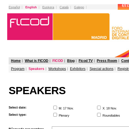
Español
English
Euskera
Català
Galego
Home
What is FICOD
FICOD
Blog
Ficod TV
Press Room
Cont
Program
Speakers
Workshops
Exhibitors
Special actions
Registr
SPEAKERS
Select date:
M. 17 Nov.
X. 18 Nov.
Select type:
Plenary
Roundtables