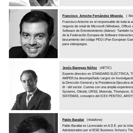
Francisco Arteche Fernández Miranda
( Xbo
Francisco Arteche es el responsable de toda la 
negocio de retail de Microsoft (Windows, Office) 
Software de Entretenimiento (Adese)- También 
de la Federación Europea de Software Interactiv
lanzamiento del código PEGI (Pan European Game
para videojuegos.
Jesús Banegas Núñez
(AETIC)
Experto directivo en STANDARD ELÉCTRICA
AMPER,ha desempeñado cargos en Investigación,
la Dirección General y la Presidencia Ejecutiva
él - del sector. Cuenta con una amplia experienc
Systems, Olivetti, URSS, Motorola, Thompson, Si
SISTEMAS, consejero del ICEX PENTEO, AR
Pablo Barallat
(Vodafone)
Pablo Barallat es Licenciado en A.D.E. por la U
Administration por el IESE Business School y Tít