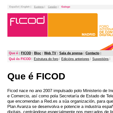
Español | English |
Euskera
|
Catalàn
|
Galego
Que é
FICOD
Bloc
Web TV
Sala de prensa
Contacto
Què és FICOD
Estrutura do foro
Edicións anteriores
Suxestións
Que é FICOD
Ficod nace no ano 2007 impulsado polo Ministerio de In
e Comercio, así como pola Secretaría de Estado de Te
que encomendan a Red.es a súa organización, para qu
Plan Avanza se desenvolva e potencie a industria españ
dixitais, centrándose especialmente nos mercados de l