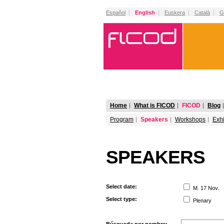
Español
English
Euskera
Català
G
Home
What is FICOD
FICOD
Blog
Program
Speakers
Workshops
Exhi
SPEAKERS
Select date:
M. 17 Nov.
Select type:
Plenary