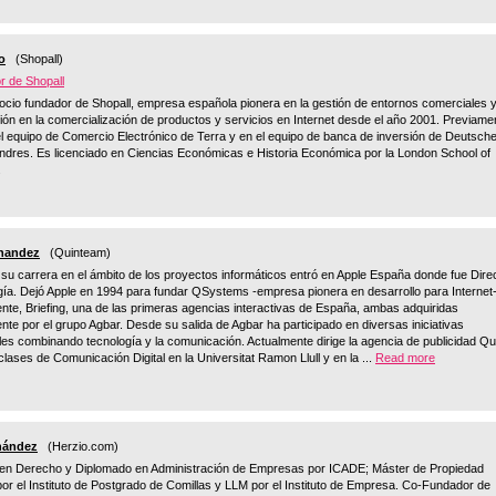
o
(Shopall)
r de Shopall
cio fundador de Shopall, empresa española pionera en la gestión de entornos comerciales y
ión en la comercialización de productos y servicios en Internet desde el año 2001. Previame
el equipo de Comercio Electrónico de Terra y en el equipo de banca de inversión de Deutsch
ndres. Es licenciado en Ciencias Económicas e Historia Económica por la London School of
.
nandez
(Quinteam)
r su carrera en el ámbito de los proyectos informáticos entró en Apple España donde fue Dire
ía. Dejó Apple en 1994 para fundar QSystems -empresa pionera en desarrollo para Internet-
nte, Briefing, una de las primeras agencias interactivas de España, ambas adquiridas
nte por el grupo Agbar. Desde su salida de Agbar ha participado en diversas iniciativas
es combinando tecnología y la comunicación. Actualmente dirige la agencia de publicidad Qu
lases de Comunicación Digital en la Universitat Ramon Llull y en la ...
Read more
rnández
(Herzio.com)
 en Derecho y Diplomado en Administración de Empresas por ICADE; Máster de Propiedad
 por el Instituto de Postgrado de Comillas y LLM por el Instituto de Empresa. Co-Fundador de