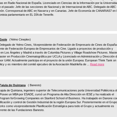
 en Radio Nacional de España. Licenciado en Ciencias de la Información por la Universida
 el pasado: Jefe de las secciones de Nacional y de Internacional de ABC. Delegado de ABC
 León. Corresponsal de ABC en Navarra y en Canarias. Jefe de Economía de CANARIAS7 en
nista parlamentario en EL DÍA de Tenerife.
Evole
(Yelmo Cineplex)
Delegado de Yelmo Cines, Vicepresidente de Federación de Empresario de Cines de España
ente de Federación Europea de Empresarios de Cine. Ligado a proyectos de producción y
n en Los Ángeles y Madrid a través de Columbia Pictures y Village Roadshow Pictures. Maste
Master en Producción Cinematográfica por UCLA y Licenciado en Administración y Dirección 
r UAM. Actualmente participa en el proyecto de la unión Europea: European Think Tank on 
licy y es miembro del comité ejecutivo de la Asociación Madrileña de ...
Read more
Fajula de Quintana
( Banesto)
jula de Quintana, ingeniero superior de Telecomunicaciones porla Universidad Politécnica 
 Posee un MBA por ESADE, cursó un Programa de Alta Dirección en IESE y ha realizado el
Program forGrowing Companies en Stanford School of Business. Ha trabajado en Danone c
nificación y control de Gestión Industrial de la región Europea Sur. Posteriormente en el Grup
rks como vicepresidentede Planificación Estratégica para todo el Grupo y actualmente es
erente de las Fundaciones Banesto.