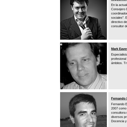
En la actua
Consejero D
coordinado
sociales". 
directivo 
consultor d
Mark Eave
Especialist
profesional
ámbitos. Tr
Fernando 
Fernando Eg
2007 como r
consultora 
diversos pr
Docencia y 