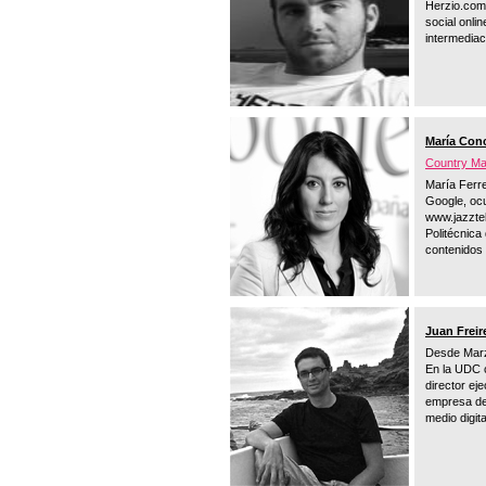
Herzio.com 
social onli
intermediac
María Con
Country Ma
María Ferr
Google, ocu
www.jazztel
Politécnica
contenidos 
Juan Freir
Desde Marz
En la UDC c
director ej
empresa ded
medio digit