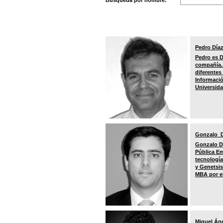
Búsqueda por nombre:
Pedro Díaz
Pedro es D
compañía. 
diferentes
Informació
Universida
Gonzalo D
Gonzalo Dí
Pública Em
tecnología
y Genetsis
MBA por el
Miguel Áng