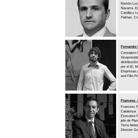
Ramón Lucas
Navarra. En
Castilla y
Palmas. Cro
Fernando 
Consejero 
Vicepresid
distribució
por el IE, 
Empresas po
and Film Po
Francesc 
Francesc Fa
Catalunya.
Executive 
jefe de Pla
Terra Netwo
Director G