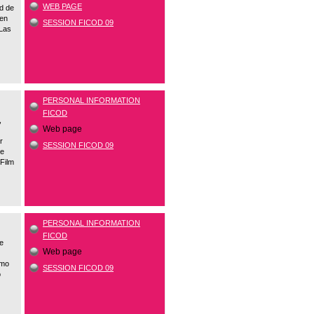
WEB PAGE
d de
 en
SESSION FICOD 09
 Las
PERSONAL INFORMATION
FICOD
,
Web page
r
SESSION FICOD 09
de
Film
PERSONAL INFORMATION
FICOD
de
Web page
omo
SESSION FICOD 09
o