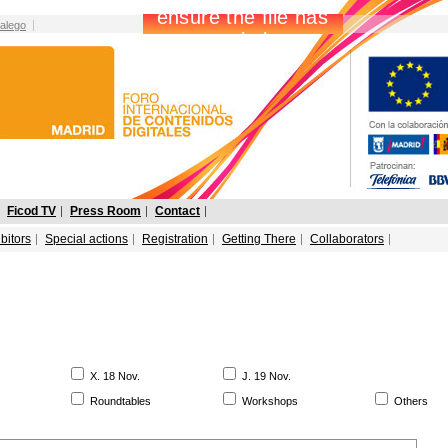
alego
Ficod TV
Press Room
Contact
bitors
Special actions
Registration
Getting There
Collaborators
X. 18 Nov.
J. 19 Nov.
Roundtables
Workshops
Others