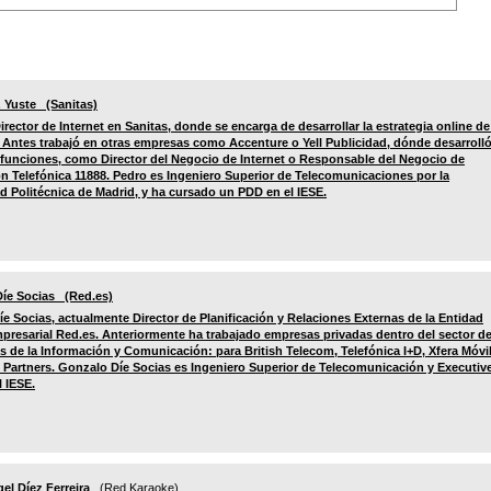
 Yuste (Sanitas)
irector de Internet en Sanitas, donde se encarga de desarrollar la estrategia online de
Antes trabajó en otras empresas como Accenture o Yell Publicidad, dónde desarroll
 funciones, como Director del Negocio de Internet o Responsable del Negocio de
n Telefónica 11888. Pedro es Ingeniero Superior de Telecomunicaciones por la
d Politécnica de Madrid, y ha cursado un PDD en el IESE.
íe Socias (Red.es)
e Socias, actualmente Director de Planificación y Relaciones Externas de la Entidad
presarial Red.es. Anteriormente ha trabajado empresas privadas dentro del sector de
s de la Información y Comunicación: para British Telecom, Telefónica I+D, Xfera Móvi
 Partners. Gonzalo Díe Socias es Ingeniero Superior de Telecomunicación y Executiv
 IESE.
el Díez Ferreira
(Red Karaoke)