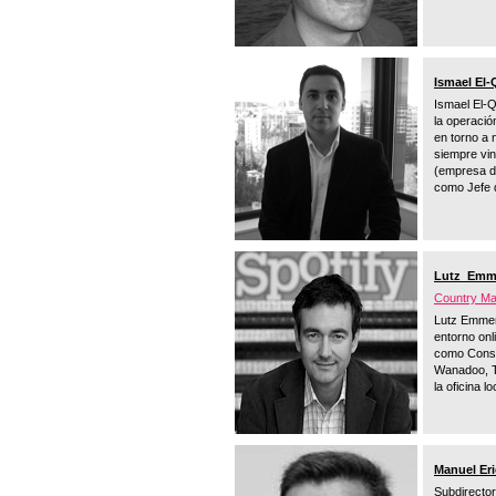
Ismael El-
Ismael El-Q
la operació
en torno a 
siempre vin
(empresa de
como Jefe d
Lutz Emme
Country Ma
Lutz Emmeri
entorno onl
como Consul
Wanadoo, T
la oficina 
Manuel Eri
Subdirector