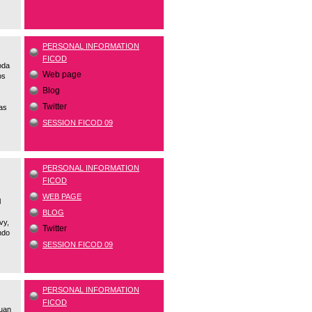
PERSONAL INFORMATION
FICOD
oda
Web page
os
Blog
Twitter
las
SESSION FICOD 09
PERSONAL INFORMATION
FICOD
WEB PAGE
l
BLOG
vy,
Twitter
ndo
SESSION FICOD 09
PERSONAL INFORMATION
FICOD
Juan