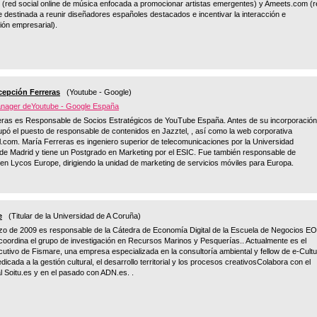
(red social online de música enfocada a promocionar artistas emergentes) y Ameets.com (r
ne destinada a reunir diseñadores españoles destacados e incentivar la interacción e
ión empresarial).
cepción Ferreras
(Youtube - Google)
nager deYoutube - Google España
eras es Responsable de Socios Estratégicos de YouTube España. Antes de su incorporación
pó el puesto de responsable de contenidos en Jazztel, , así como la web corporativa
.com. María Ferreras es ingeniero superior de telecomunicaciones por la Universidad
 de Madrid y tiene un Postgrado en Marketing por el ESIC. Fue también responsable de
en Lycos Europe, dirigiendo la unidad de marketing de servicios móviles para Europa.
e
(Titular de la Universidad de A Coruña)
o de 2009 es responsable de la Cátedra de Economía Digital de la Escuela de Negocios EO
oordina el grupo de investigación en Recursos Marinos y Pesquerías.. Actualmente es el
ecutivo de Fismare, una empresa especializada en la consultoría ambiental y fellow de e-Cultu
icada a la gestión cultural, el desarrollo territorial y los procesos creativosColabora con el
al Soitu.es y en el pasado con ADN.es. .