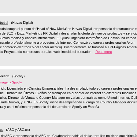
Qudsi
(Havas Digital)
udsi ocupa el puesto de 'Head of New Media' en Havas Digital, responsable de estructurar t
n de SEO y Buzz Marketing / PR Digital y desarrollar la oferta de nuevos productos y servici
nuevos medios y canales interactivos. El-Qudsi, Ingeniero Informático de Gestión, ha estado
culado profesionalmente a proyectos de Internet. Comenzó su carrera profesional en Axon
 comercio electrónico del sector médico). Posteriormente se trasladó a TPI-Páginas Amaril
e Proyecto de numerosos portales web, incluido el buscador ...
Read more
ritch
(Spotify)
nager - Spotify
ch, Licenciado en Ciencias Empresariales, ha desarrollado todo su carrera profesional en e
ine. Durante los últimos 13 años ha trabajado en el sector de internet en diferentes funciones
tor, Director de Ventas o Country Manager en varias compañías como United Internet, Ogil
radeDoubler, y XING. En Spotify, viene desempeñando el cargo de Country Manager dirigie
local y es el máximo responsable del desarrollo de Spotify en España.
ce
(ABC y ABC.es)
 de ABC y responsable de ABC.es. Colaborador habitual de las tertulias políticas que dirige 