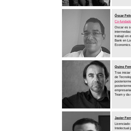
Óscar Feit
Co-fundado
Oscar es so
intermediac
trabajó en 
Bank en Lo
Economics
Quino Fer
Tras inicia
de Tecnolog
posteriorme
posteriorme
empresarial
Team y da c
Javier Fe
Licenciado
Intelectual