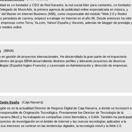
lidad es co-fundador y CEO de Red Karaoke, la red social líder para cantantes, co-fundador
elegado de MusicAds, la primera agencia de publicidad online especializada en música, y
r del Master en Internet Business (MIB), como responsable del módulo "Web 2.0 y Redes
Es periodista de carrera, empezó a trabajar en Internet en el año 96. Desde entonces ha sido
de empresas como Terra, Ya.com, Yahoo! España y Vocento, además de blogger de prestigio 
e medios online.
s
(BBVA)
a en gestión de proyectos internacionales. He desarrollado la gran parte de mi trayectoria
 dentro del grupo BBVA desarrollando distintos perfiles y liderando proyectos de diversos
ilingüe (Español-Ingles-Francés) y Licenciado en Administración y dirección de empresas.
Egido Egaña
(Caja Navarra)
ido es en la actualidad Director de Negocio Digital de Caja Navarra, a donde se incorporó 
esponsable de Originación Tecnológica. Previamente fue Director de Tecnología de la
navarra Biko2 y ha trabajado en compañías como Ibermática, o GAIA. También ha participad
oyectos de investigación en el ámbito de Internet y las nuevas tecnologías aplicadas a la
sus intereses se centran en las tendencias digitales, la tecnología móvil y la Web 2.0.