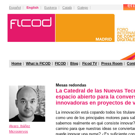
Español
English
Euskera
Català
Galego
Home
What is FICOD
FICOD
Blog
Ficod TV
Press Room
Cont
Mesas redondas
La Catedral de las Nuevas Tec
espacio abierto para la conver
innovadoras en proyectos de v
La innovación está copando todos los titulare
como uno de los principales motores para sali
sabemos realmente en qué consiste innovar?
Alvaro Ibáñez
camino para que nuestras ideas se conviert
Microsiervos
puede innovar una pyme? ¿Es suficiente con 