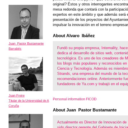
original? Éstos y otros interrogantes encontr
mesa redonda que contará con la participaci
expertos en este ámbito y que además será e
presentación de los proyectos del Ayuntamie
impulsar la innovación en el terreno empresari
About Alvaro Ibáñez
Juan Pastor Bustamante
Fundó su propia empresa, Internality, hace 
Barrabés
dedica al desarrollo de sitios web, conteni
tecnológica. Es uno de los creadores de M
los blogs más populares y reconocidos en 
Ciencia y Tecnología. Además es miembro
Strands, una empresa del mundo de la tec
recomendaciones online. Anteriormente fue
fundadores de Ya.com y trabajó en el equip
Juan Freire
Personal information FICOD
Titular de la Universidad de A
Coruña
About Juan Pastor Bustamante
Actualmente es Director de Innovación de 
sido director gerente del Gabinete de Inici