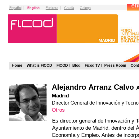
Español
English
Euskera
Català
Galego
Home
What is FICOD
FICOD
Blog
Ficod TV
Press Room
Cont
Alejandro Arranz Calvo
A
Madrid
Director General de Innovación y Tecno
Otros
Es director general de Innovación y T
Ayuntamiento de Madrid, dentro del 
Economía y Empleo. Antes de incorpo