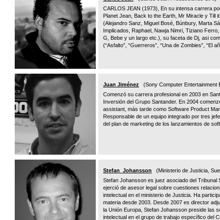
CARLOS JEAN (1973), En su intensa carrera pode
Planet Jean, Back to the Earth, Mr Miracle y Till
(Alejandro Sanz, Miguel Bosé, Búnbury, Marta S
Implicados, Raphael, Nawja Nimri, Tiziano Ferro
G, Bebe y un largo etc.), su faceta de Dj, asi co
(“Asfalto”, “Guerreros”, “Una de Zombies”, “El añ
Juan Jiménez
(Sony Computer Entertainment 
Comenzó su carrera profesional en 2003 en Sant
Inversión del Grupo Santander. En 2004 comen
assistant, más tarde como Software Product Ma
Responsable de un equipo integrado por tres jef
del plan de marketing de los lanzamientos de sof
Stefan Johansson
(Ministerio de Justicia, Sue
Stefan Johansson es juez asociado del Tribunal
ejerció de asesor legal sobre cuestiones relacio
intelectual en el ministerio de Justicia. Ha partic
materia desde 2003. Desde 2007 es director adjun
la Unión Europa, Stefan Johansson preside las 
intelectual en el grupo de trabajo específico del