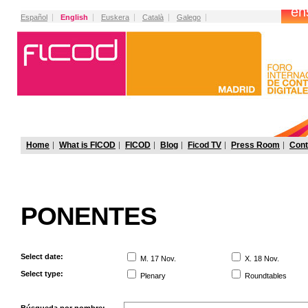
Español
English
Euskera
Català
Galego
Home
What is FICOD
FICOD
Blog
Ficod TV
Press Room
Cont
PONENTES
Select date:
M. 17 Nov.
X. 18 Nov.
Select type:
Plenary
Roundtables