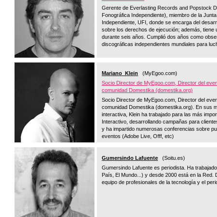
Gerente de Everlasting Records and Popstock Di
Fonográfica Independiente), miembro de la Junta 
Independiente, UFI, donde se encarga del desarro
sobre los derechos de ejecución; además, tiene 
durante seis años. Cumplió dos años como observ
discográficas independientes mundiales para luch
Mariano Klein
(MyEgoo.com)
Socio Director de MyEgoo.com, Director del even
comunidad Domestika (domestika.org)
Socio Director de MyEgoo.com, Director del even
comunidad Domestika (domestika.org). En sus má
interactiva, Klein ha trabajado para las más imp
Interactivo, desarrollando campañas para client
y ha impartido numerosas conferencias sobre pub
eventos (Adobe Live, Offf, etc)
Gumersindo Lafuente
(Soitu.es)
Gumersindo Lafuente es periodista. Ha trabajado
País, El Mundo...) y desde 2000 está en la Red. 
equipo de profesionales de la tecnología y el pe