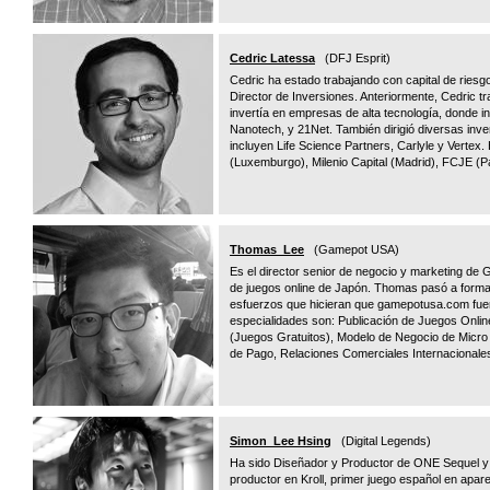
Cedric Latessa
(DFJ Esprit)
Cedric ha estado trabajando con capital de ries
Director de Inversiones. Anteriormente, Cedric tr
invertía en empresas de alta tecnología, donde 
Nanotech, y 21Net. También dirigió diversas inver
incluyen Life Science Partners, Carlyle y Vertex
(Luxemburgo), Milenio Capital (Madrid), FCJE (Pa
Thomas Lee
(Gamepot USA)
Es el director senior de negocio y marketing de 
de juegos online de Japón. Thomas pasó a formar
esfuerzos que hicieran que gamepotusa.com fuera
especialidades son: Publicación de Juegos Onli
(Juegos Gratuitos), Modelo de Negocio de Micro 
de Pago, Relaciones Comerciales Internacionales,
Simon Lee Hsing
(Digital Legends)
Ha sido Diseñador y Productor de ONE Sequel y
productor en Kroll, primer juego español en apar