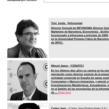
Búsqueda por nombre:
Toni Iruela (Infonomia)
Director General de INFONOMIA Director Gene
Marketing de Barcelona. Economista , Sicólog
Incorporado a Infonomia a principio de 2009,
en la Universidad Pompeu Fabra de Barcelon
de SPOC.
Miguel Jaque (CENATIC)
En los últimos diez años su carrera se ha cen
ejerciendo como director gerente de la empres
actividad comercial en España de varias mul
Corporation y Mercury Interactive, y ejerció 
Investigaciones Metalúrgicas. Actualmente, 
en el ámbito de las tecnologías de la inform
de ...
Read more
Carlos Jean
(Carlos Jean Producciones S.A.)