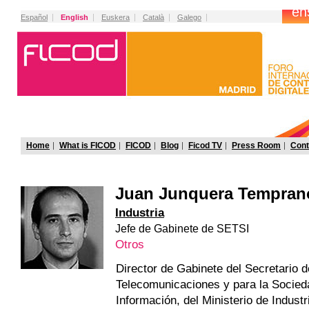
Español
English
Euskera
Català
Galego
Home
What is FICOD
FICOD
Blog
Ficod TV
Press Room
Cont
Juan Junquera Tempra
Industria
Jefe de Gabinete de SETSI
Otros
Director de Gabinete del Secretario 
Telecomunicaciones y para la Socied
Información, del Ministerio de Industr