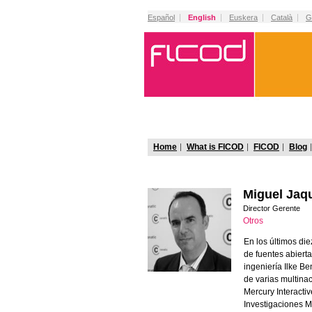
Español
English
Euskera
Català
G
Home
What is FICOD
FICOD
Blog
Miguel Ja
Director Gerente
Otros
En los últimos die
de fuentes abiert
ingeniería Ilke B
de varias multina
Mercury Interactiv
Investigaciones M