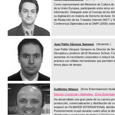
Como representante del Ministerio de Cultura d
de la Unión Europea, participando entre otros en 
Información. Delegado ante el Consejo de los A
su legislación en materia de Derecho de Autor.
de Redacción de los Tratados Internet (WCT y 
Conferencia Diplomática de la OMPI (2000) sobre 
Juan Pablo Vázquez Sampere
(Stratemic )
Juan Pablo Vázquez Sampere es Director de Stra
Disruptiva y profesor del IE Business School. Con
aumentar el crecimiento corporativo o reducir lo
práctica con sólidas herramientas que permite
breve plazo de tiempo.
Guillermo Velasco
(Enne Enterntainment Studi
Director Comercial y Marketing - Enne Enterntai
Ha desarrollado una gran parte de su carrera prof
producción, comercialización y distribución de co
empezó en FILMAYER INTERNATIONAL distrib
Posteriormente ocupó durante cuatro años la di
distribución y producción de Antena 3 TV (Grupo