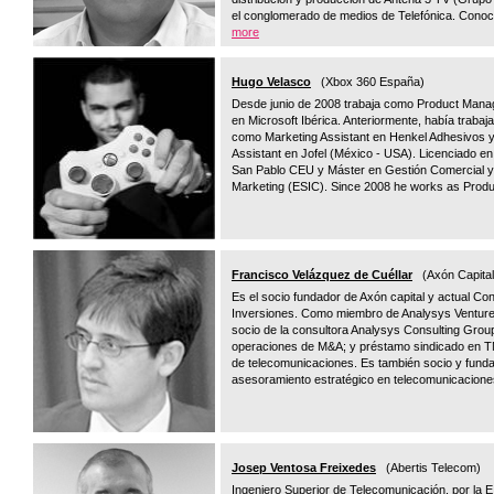
el conglomerado de medios de Telefónica. Conoce
more
Hugo Velasco
(Xbox 360 España)
Desde junio de 2008 trabaja como Product Man
en Microsoft Ibérica. Anteriormente, había traba
como Marketing Assistant en Henkel Adhesivos 
Assistant en Jofel (México - USA). Licenciado e
San Pablo CEU y Máster en Gestión Comercial y 
Marketing (ESIC). Since 2008 he works as Prod
Francisco Velázquez de Cuéllar
(Axón Capital
Es el socio fundador de Axón capital y actual Co
Inversiones. Como miembro de Analysys Ventures
socio de la consultora Analysys Consulting Grou
operaciones de M&A; y préstamo sindicado en TM
de telecomunicaciones. Es también socio y funda
asesoramiento estratégico en telecomunicaciones
Josep Ventosa Freixedes
(Abertis Telecom)
Ingeniero Superior de Telecomunicación, por la E