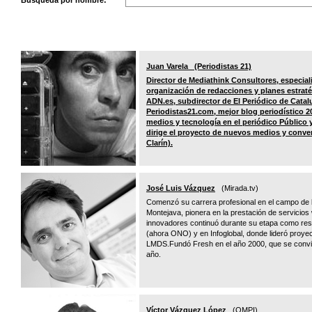
Búsqueda por nombre:
Juan Varela (Periodistas 21)
Director de Mediathink Consultores, especia
organización de redacciones y planes estratég
ADN.es, subdirector de El Periódico de Catalun
Periodistas21.com, mejor blog periodístico 
medios y tecnología en el periódico Público 
dirige el proyecto de nuevos medios y conver
Clarín).
José Luis Vázquez
(Mirada.tv)
Comenzó su carrera profesional en el campo de la
Montejava, pionera en la prestación de servicio
innovadores continuó durante su etapa como res
(ahora ONO) y en Infoglobal, donde lideró proyec
LMDS.Fundó Fresh en el año 2000, que se convirt
año.
Víctor Vázquez López
(OMPI)