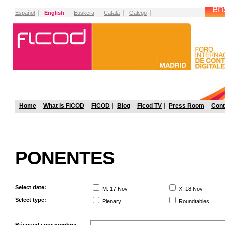
Español
English
Euskera
Català
Galego
Home
What is FICOD
FICOD
Blog
Ficod TV
Press Room
Cont
PONENTES
Select date:
M. 17 Nov.
X. 18 Nov.
Select type:
Plenary
Roundtables