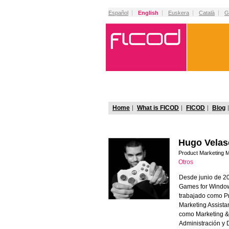
Español
English
Euskera
Català
G
Home
What is FICOD
FICOD
Blog
Hugo Vela
Product Marketing 
Otros
Desde junio de 2
Games for Windows
trabajado como Pr
Marketing Assista
como Marketing & 
Administración y