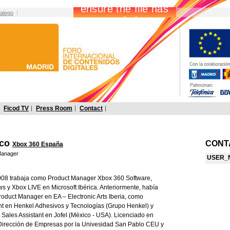
alego
Ficod TV
Press Room
Contact
sco
CONT
Xbox 360 España
Manager
USER_
008 trabaja como Product Manager Xbox 360 Software,
 y Xbox LIVE en Microsoft Ibérica. Anteriormente, había
oduct Manager en EA – Electronic Arts Iberia, como
nt en Henkel Adhesivos y Tecnologías (Grupo Henkel) y
Sales Assistant en Jofel (México - USA). Licenciado en
 Dirección de Empresas por la Univesidad San Pablo CEU y