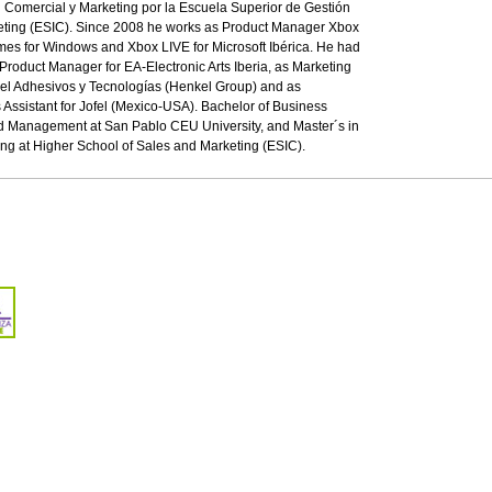
 Comercial y Marketing por la Escuela Superior de Gestión
eting (ESIC). Since 2008 he works as Product Manager Xbox
es for Windows and Xbox LIVE for Microsoft Ibérica. He had
Product Manager for EA-Electronic Arts Iberia, as Marketing
kel Adhesivos y Tecnologías (Henkel Group) and as
 Assistant for Jofel (Mexico-USA). Bachelor of Business
d Management at San Pablo CEU University, and Master´s in
ng at Higher School of Sales and Marketing (ESIC).