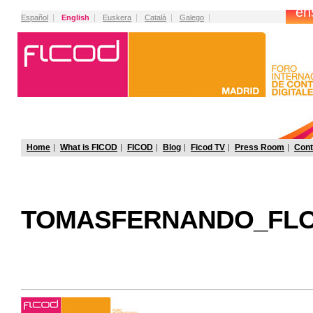
Español
English
Euskera
Català
Galego
Home
What is FICOD
FICOD
Blog
Ficod TV
Press Room
Cont
TOMASFERNANDO_FLO