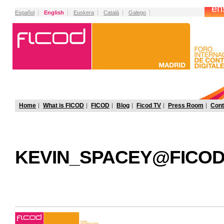
Español
English
Euskera
Català
Galego
Home
What is FICOD
FICOD
Blog
Ficod TV
Press Room
Cont
KEVIN_SPACEY@FICOD