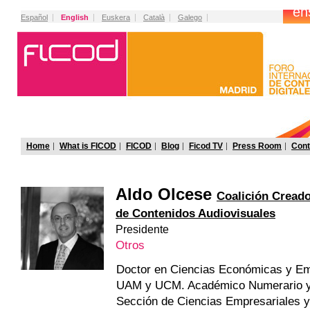
Español
English
Euskera
Català
Galego
Home
What is FICOD
FICOD
Blog
Ficod TV
Press Room
Cont
Aldo Olcese
Coalición Creado
de Contenidos Audiovisuales
Presidente
Otros
Doctor en Ciencias Económicas y Em
UAM y UCM. Académico Numerario y 
Sección de Ciencias Empresariales y