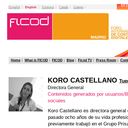
Español
English
Euskera
Català
Galego
Home
What is FICOD
FICOD
Blog
Ficod TV
Press Room
Cont
KORO CASTELLANO
Tue
Directora General
Contenidos generados por usuarios/
sociales
Koro Castellano es directora general 
pasado ocho años de su vida profesi
previamente trabajó en el Grupo Pris