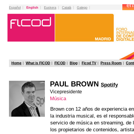
Español
English
Euskera
Català
Galego
Home
What is FICOD
FICOD
Blog
Ficod TV
Press Room
Cont
PAUL BROWN
Spotify
Vicepresidente
Música
Brown con 12 años de experiencia en 
la industria musical, es el responsabl
servicio de música en streaming, de 
los propietarios de contenidos, artist