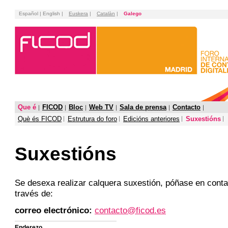
Español | English |
Euskera
|
Catalàn
|
Galego
Que é
FICOD
Bloc
Web TV
Sala de prensa
Contacto
Què és FICOD
Estrutura do foro
Edicións anteriores
Suxestións
Suxestións
Se desexa realizar calquera suxestión, póñase en cont
través de:
correo electrónico:
contacto@ficod.es
Enderezo