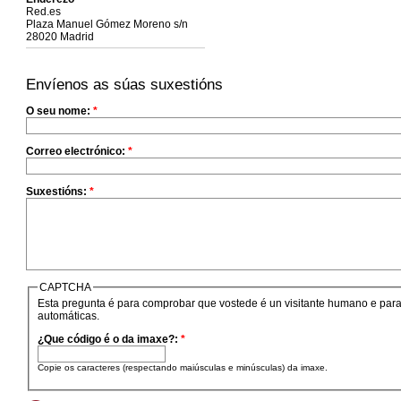
Red.es
Plaza Manuel Gómez Moreno s/n
28020 Madrid
Envíenos as súas suxestións
O seu nome:
*
Correo electrónico:
*
Suxestións:
*
CAPTCHA
Esta pregunta é para comprobar que vostede é un visitante humano e para
automáticas.
¿Que código é o da imaxe?:
*
Copie os caracteres (respectando maiúsculas e minúsculas) da imaxe.