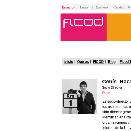
Español
English
Euskera
Català
G
Inicio
Qué es
FICOD
Blog
Ficod 
Genís Roc
Socio Director
Otros
Es socio-director
los usos que las 
sido director gen
identificar, analiz
organizaciones y 
Internet de la Un