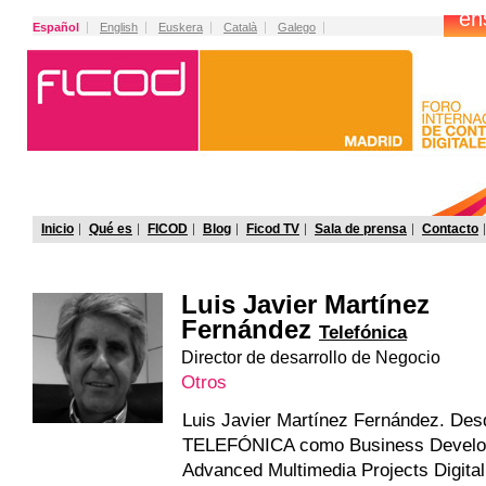
Español
English
Euskera
Català
Galego
Inicio
Qué es
FICOD
Blog
Ficod TV
Sala de prensa
Contacto
Luis Javier Martínez
Fernández
Telefónica
Director de desarrollo de Negocio
Otros
Luis Javier Martínez Fernández. Des
TELEFÓNICA como Business Develop
Advanced Multimedia Projects Digita