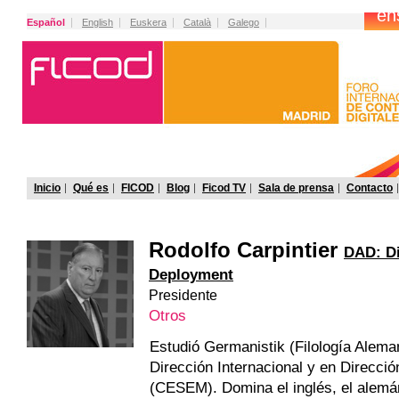
Español
English
Euskera
Català
Galego
Inicio
Qué es
FICOD
Blog
Ficod TV
Sala de prensa
Contacto
Rodolfo Carpintier
DAD: Di
Deployment
Presidente
Otros
Estudió Germanistik (Filología Alema
Dirección Internacional y en Direcci
(CESEM). Domina el inglés, el alemán