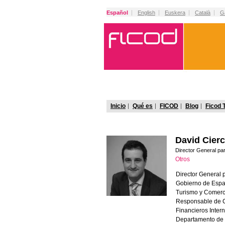
Español
English
Euskera
Català
G
Inicio
Qué es
FICOD
Blog
Ficod 
David Cier
Director General par
Otros
Director General 
Gobierno de Españ
Turismo y Comerc
Responsable de Co
Financieros Inter
Departamento de 