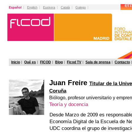
Español
English
Euskera
Català
Galego
Inicio
Qué es
FICOD
Blog
Ficod TV
Sala de prensa
Contacto
Juan Freire
Titular de la Univ
Coruña
Biólogo, profesor universitario y empre
Teoría y docencia
Desde Marzo de 2009 es responsable
Economía Digital de la Escuela de N
UDC coordina el grupo de investigac