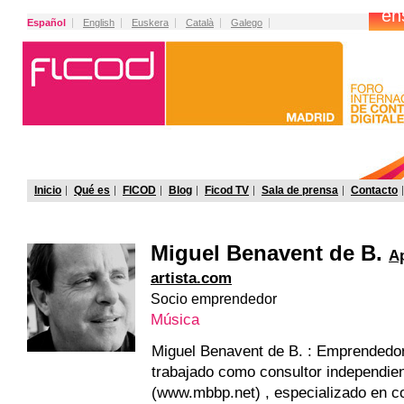
Español
English
Euskera
Català
Galego
Inicio
Qué es
FICOD
Blog
Ficod TV
Sala de prensa
Contacto
Miguel Benavent de B.
A
artista.com
Socio emprendedor
Música
Miguel Benavent de B. : Emprendedo
trabajado como consultor independie
(www.mbbp.net) , especializado en 