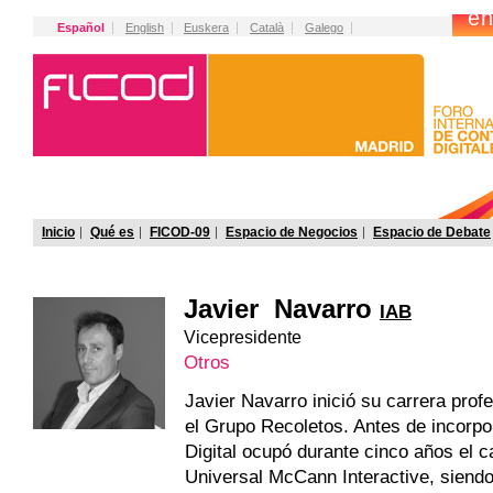
Español
English
Euskera
Català
Galego
Inicio
Qué es
FICOD-09
Espacio de Negocios
Espacio de Debate
Javier Navarro
IAB
Vicepresidente
Otros
Javier Navarro inició su carrera prof
el Grupo Recoletos. Antes de incorp
Digital ocupó durante cinco años el c
Universal McCann Interactive, siend