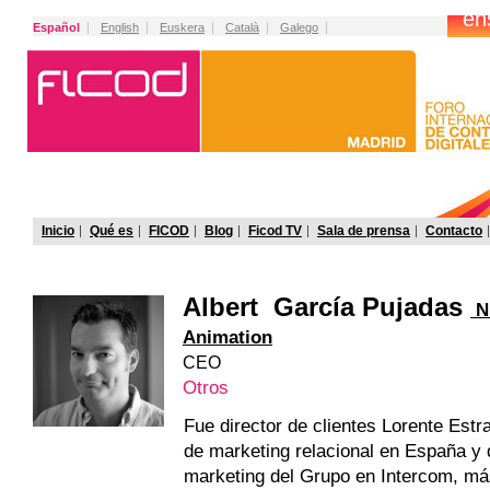
Español
English
Euskera
Català
Galego
Inicio
Qué es
FICOD
Blog
Ficod TV
Sala de prensa
Contacto
Albert García Pujadas
N
Animation
CEO
Otros
Fue director de clientes Lorente Estr
de marketing relacional en España y 
marketing del Grupo en Intercom, m