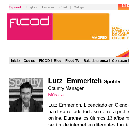
Español
English
Euskera
Català
Galego
Inicio
Qué es
FICOD
Blog
Ficod TV
Sala de prensa
Contacto
Lutz Emmeritch
Spotify
Country Manager
Música
Lutz Emmerich, Licenciado en Cienci
ha desarrollado todo su carrera profe
online. Durante los últimos 13 años h
sector de internet en diferentes fun