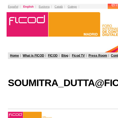
Español
English
Euskera
Català
Galego
Home
What is FICOD
FICOD
Blog
Ficod TV
Press Room
Cont
SOUMITRA_DUTTA@FIC