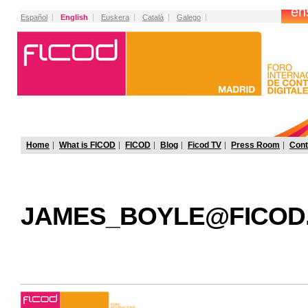
Español
English
Euskera
Català
Galego
Home
What is FICOD
FICOD
Blog
Ficod TV
Press Room
Cont
JAMES_BOYLE@FICOD