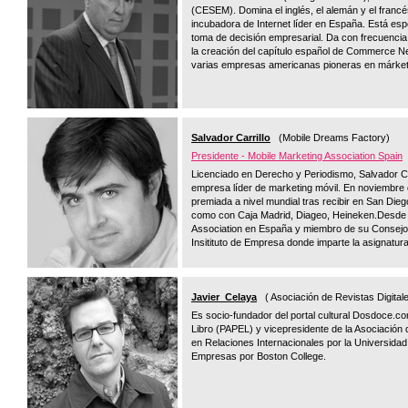
(CESEM). Domina el inglés, el alemán y el franc
incubadora de Internet líder en España. Está esp
toma de decisión empresarial. Da con frecuenci
la creación del capítulo español de Commerce N
varias empresas americanas pioneras en márke
Salvador Carrillo
(Mobile Dreams Factory)
Presidente - Mobile Marketing Association Spain
Licenciado en Derecho y Periodismo, Salvador C
empresa líder de marketing móvil. En noviembre 
premiada a nivel mundial tras recibir en San Die
como con Caja Madrid, Diageo, Heineken.Desde 
Association en España y miembro de su Consejo 
Insitituto de Empresa donde imparte la asignatur
Javier Celaya
( Asociación de Revistas Digita
Es socio-fundador del portal cultural Dosdoce.co
Libro (PAPEL) y vicepresidente de la Asociación
en Relaciones Internacionales por la Universida
Empresas por Boston College.