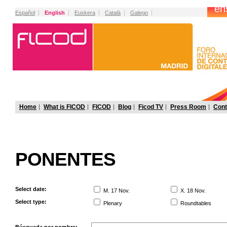
Español
English
Euskera
Català
Galego
Home
What is FICOD
FICOD
Blog
Ficod TV
Press Room
Cont
PONENTES
Select date:
M. 17 Nov.
X. 18 Nov.
Select type:
Plenary
Roundtables