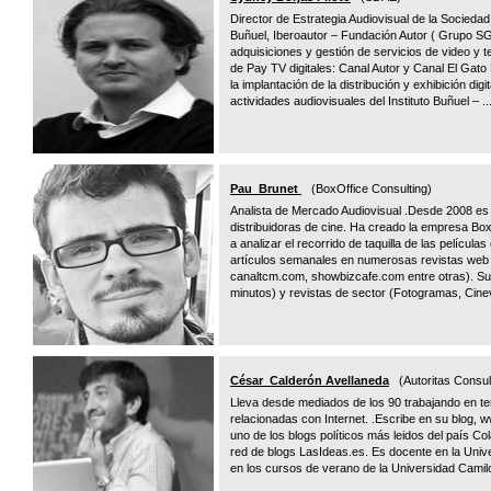
Director de Estrategia Audiovisual de la Sociedad D
Buñuel, Iberoautor – Fundación Autor ( Grupo SG
adquisiciones y gestión de servicios de video y t
de Pay TV digitales: Canal Autor y Canal El Gato
la implantación de la distribución y exhibición di
actividades audiovisuales del Instituto Buñuel – ..
Pau Brunet
(BoxOffice Consulting)
Analista de Mercado Audiovisual .Desde 2008 es 
distribuidoras de cine. Ha creado la empresa Bo
a analizar el recorrido de taquilla de las pelícu
artículos semanales en numerosas revistas web g
canaltcm.com, showbizcafe.com entre otras). Sus
minutos) y revistas de sector (Fotogramas, Cinev
César Calderón Avellaneda
(Autoritas Consul
Lleva desde mediados de los 90 trabajando en t
relacionadas con Internet. .Escribe en su blog, 
uno de los blogs políticos más leidos del país C
red de blogs LasIdeas.es. Es docente en la Univ
en los cursos de verano de la Universidad Camil