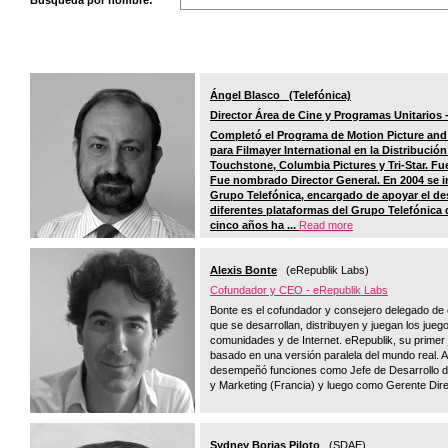
Búsqueda por nombre:
Ángel Blasco (Telefónica)
Director Área de Cine y Programas Unitarios -
Completó el Programa de Motion Picture and 
para Filmayer International en la Distribució
Touchstone, Columbia Pictures y Tri-Star. F
Fue nombrado Director General. En 2004 se i
Grupo Telefónica, encargado de apoyar el des
diferentes plataformas del Grupo Telefónica d
cinco años ha ...
Read more
Alexis Bonte
(eRepublik Labs)
Cofundador y CEO - eRepublik Labs
Bonte es el cofundador y consejero delegado de 
que se desarrollan, distribuyen y juegan los juegos
comunidades y de Internet. eRepublik, su primer 
basado en una versión paralela del mundo real. A
desempeñó funciones como Jefe de Desarrollo d
y Marketing (Francia) y luego como Gerente Direct
Sydney Borjas Piloto
(SDAE)