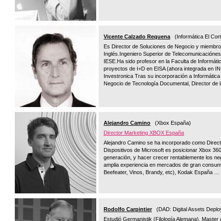
Vicente Calzado Requena
(Informática El Cort
Es Director de Soluciones de Negocio y miembro 
Inglés.Ingeniero Superior de Telecomunicaciónes 
IESE.Ha sido profesor en la Faculta de Informátic
proyectos de I+D en EISA (ahora integrada en I
Investronica Tras su incorporación a Informática 
Negocio de Tecnología Documental, Director de la
Alejandro Camino
(Xbox España)
Director Marketing XBOX España
Alejandro Camino se ha incorporado como Directo
Dispositivos de Microsoft es posicionar Xbox 360
generación, y hacer crecer rentablemente los n
amplia experiencia en mercados de gran consumo:
Beefeater, Vinos, Brandy, etc), Kodak España …
Rodolfo Carpintier
(DAD: Digital Assets Deplo
Estudió Germanistik (Filología Alemana), Master 