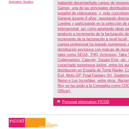
Animation Studios
habiendo desempeñado cargos de responsa
Games, una de las principales distribuido
español de videojuegos; y, más concretame
General durante 8 años; reportando direct
Londres y participando en la selección de 
internacional, así como aportando ideas pa
producto e incremento de la facturación d
incremento de la facturación a nivel local).
carrera profesional ha logrado numerosos 
distribución exclusiva con marcas de recon
tales como SEGA, THQ, Activision, Take T
Codemasters, Capcom, Square Enix, etc. 
cosechado numerosos éxitos, entre los qu
distribución en España de Tomb Raider, 
Evil, Moto GP, Final Fantasy XII, Spider
Nemo o Los Increíbles, entre otros. Reci
Rey se ha unido a la Compañía como COO 
Officer).
Personal information FICOD