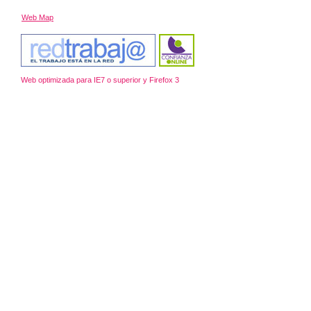
Web Map
Web optimizada para IE7 o superior y Firefox 3