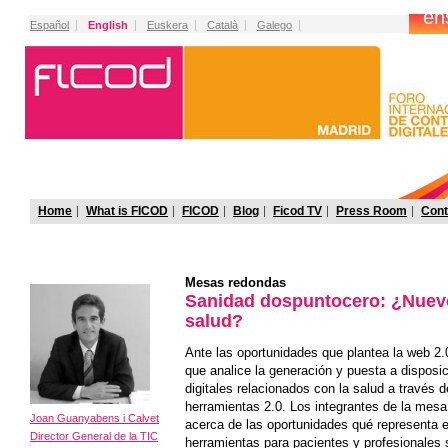
Español
English
Euskera
Català
Galego
Home
What is FICOD
FICOD
Blog
Ficod TV
Press Room
Cont
Mesas redondas
Sanidad dospuntocero: ¿Nuev
salud?
Ante las oportunidades que plantea la web 2
que analice la generación y puesta a disposi
digitales relacionados con la salud a través 
herramientas 2.0. Los integrantes de la mesa
Joan Guanyabens i Calvet
acerca de las oportunidades qué representa e
Director General de la TIC
herramientas para pacientes y profesionales 