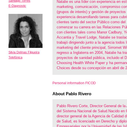
Santiago Torres
Natalie es una líder con experiencia en est
E-Diagnostic
marketing, comunicación, compromiso con
(grupos de interés) y gestión de proyecto
experiencia desarrollando tareas para cubri
clientes tanto del sector Público como del
comenzar su carrera en las Relaciones Púb
con clientes tales como Manor Cadbury, Y
Accantia y Travel Lodge, Natalie se trasladó
trabajó dirigiendo junto a la agencia todos
marketing del cliente principal, Sirromet 
Silvia Delmas Filgueira
regreso a Inglaterra en 2004, Natalie ha tr
Telefónica
proyectos de sanidad pública, incluido el 
Choosing Health White Paper y ha perma
Choices desde su concepción en abril de 
Personal information FICOD
About Pablo Rivero
Pablo Rivero Corte, Director General de la
del Sistema Nacional de Salud.Nacido en G
director general de la Agencia de Calidad 
de Salud, es licenciado en Derecho y dip
Empresariales por la Universidad de las Is