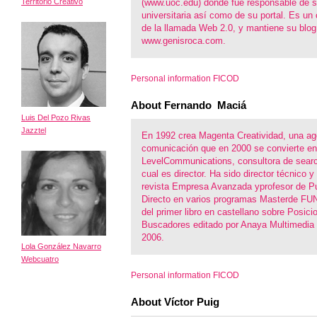
Territorio Creativo
(www.uoc.edu) donde fue responsable de 
universitaria así como de su portal. Es un
de la llamada Web 2.0, y mantiene su blog
www.genisroca.com.
Personal information FICOD
About Fernando Maciá
Luis Del Pozo Rivas
Jazztel
En 1992 crea Magenta Creatividad, una ag
comunicación que en 2000 se convierte 
LevelCommunications, consultora de searc
cual es director. Ha sido director técnico y
revista Empresa Avanzada yprofesor de Pu
Directo en varios programas Masterde F
del primer libro en castellano sobre Posic
Buscadores editado por Anaya Multimedia
2006.
Lola González Navarro
Webcuatro
Personal information FICOD
About Víctor Puig