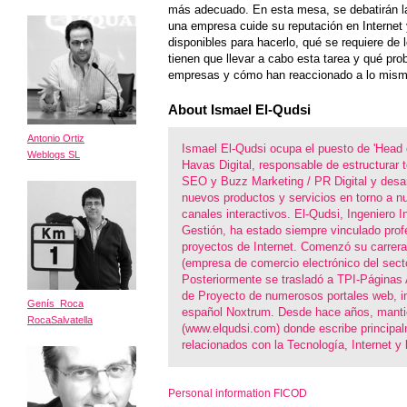
más adecuado. En esta mesa, se debatirán l
una empresa cuide su reputación en Internet 
disponibles para hacerlo, qué se requiere de 
tienen que llevar a cabo esta tarea y qué pro
empresas y cómo han reaccionado a lo mism
About Ismael El-Qudsi
Antonio Ortiz
Ismael El-Qudsi ocupa el puesto de 'Head
Weblogs SL
Havas Digital, responsable de estructurar 
SEO y Buzz Marketing / PR Digital y desarr
nuevos productos y servicios en torno a 
canales interactivos. El-Qudsi, Ingeniero I
Gestión, ha estado siempre vinculado pro
proyectos de Internet. Comenzó su carrera
(empresa de comercio electrónico del sect
Posteriormente se trasladó a TPI-Páginas
de Proyecto de numerosos portales web, in
Genís Roca
español Noxtrum. Desde hace años, manti
RocaSalvatella
(www.elqudsi.com) donde escribe principa
relacionados con la Tecnología, Internet y 
Personal information FICOD