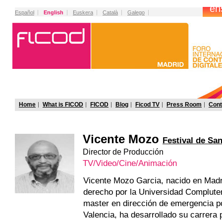
Español
English
Euskera
Català
Galego
Home
What is FICOD
FICOD
Blog
Ficod TV
Press Room
Cont
Vicente Mozo
Festival de Sa
Director de Producción
TV/Video/Cine/Animación
Vicente Mozo Garcia, nacido en Madri
derecho por la Universidad Complute
master en dirección de emergencia po
Valencia, ha desarrollado su carrera 