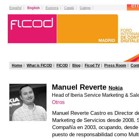
Español
English
Euskera
Català
Galego
Home
What is FICOD
FICOD
Blog
Ficod TV
Press Room
Cont
Manuel Reverte
Nokia
Head of Iberia Service Marketing & Sal
Otros
Manuel Reverte Castro es Director d
Marketing de Servicios desde 2008. S
Compañía en 2003, ocupando, desde 
puesto de responsabilidad como Mul