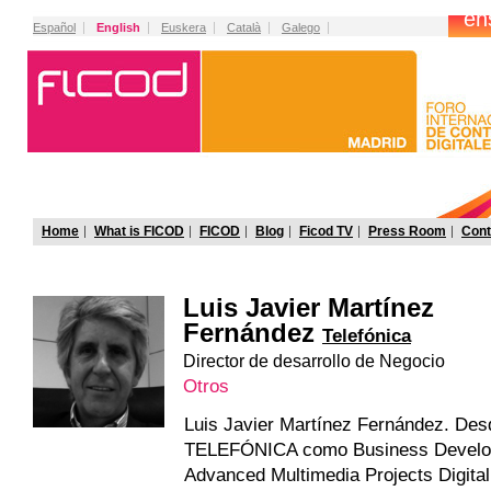
Español
English
Euskera
Català
Galego
Home
What is FICOD
FICOD
Blog
Ficod TV
Press Room
Cont
Luis Javier Martínez
Fernández
Telefónica
Director de desarrollo de Negocio
Otros
Luis Javier Martínez Fernández. Des
TELEFÓNICA como Business Develop
Advanced Multimedia Projects Digita