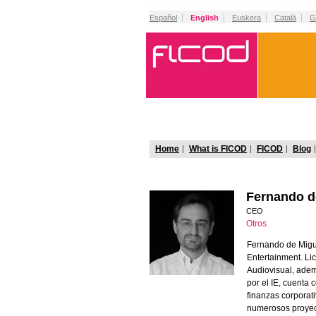
Español
English
Euskera
Català
G
Home
What is FICOD
FICOD
Blog
Fernando d
CEO
Otros
Fernando de Migu
Entertainment. L
Audiovisual, ade
por el IE, cuenta
finanzas corporat
numerosos proyec