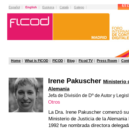
Español
English
Euskera
Català
Galego
Home
What is FICOD
FICOD
Blog
Ficod TV
Press Room
Cont
Irene Pakuscher
Ministerio 
Alemania
Jefa de División de Dº de Autor y Legis
Otros
La Dra. Irene Pakuscher comenzó su 
Ministerio de Justicia de la Alemania
1992 fue nombrada directora delegada