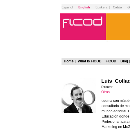
Español
English
Euskera
Català
G
Home
What is FICOD
FICOD
Blog
Luis Coll
Director
Otros
cuenta con más de
consultoría de ma
mundo editorial. D
Educación donde f
Profesional, para
Marketing en McGr