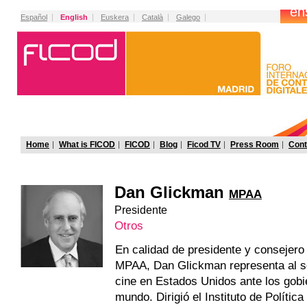
Español
English
Euskera
Català
Galego
Home
What is FICOD
FICOD
Blog
Ficod TV
Press Room
Cont
Dan Glickman
MPAA
Presidente
Otros
En calidad de presidente y consejero
MPAA, Dan Glickman representa al se
cine en Estados Unidos ante los gobi
mundo. Dirigió el Instituto de Polític