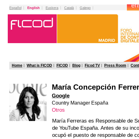
Español
English
Euskera
Català
Galego
Home
What is FICOD
FICOD
Blog
Ficod TV
Press Room
Cont
María Concepción Ferre
Google
Country Manager España
Otros
María Ferreras es Responsable de So
de YouTube España. Antes de su inco
ocupó el puesto de responsable de c