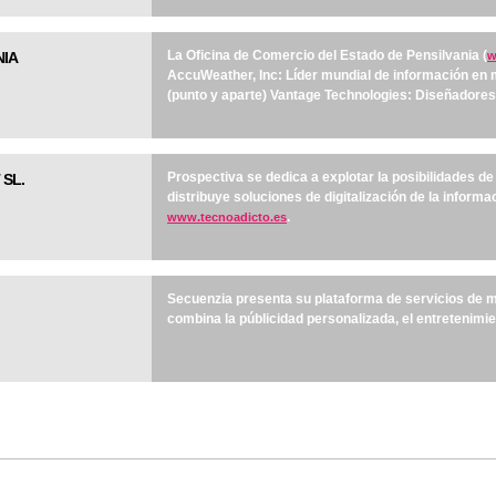
La Oficina de Comercio del Estado de Pensilvania (
NIA
w
AccuWeather, Inc: Líder mundial de información en 
(punto y aparte) Vantage Technologies: Diseñadore
Prospectiva se dedica a explotar la posibilidades de
 SL.
distribuye soluciones de digitalización de la informa
.
www.tecnoadicto.es
Secuenzia presenta su plataforma de servicios de ma
combina la públicidad personalizada, el entretenimien