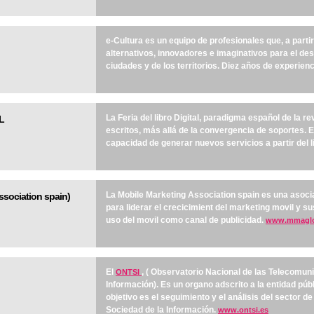
e-Cultura es un equipo de profesionales que, a partir
alternativos, innovadores e imaginativos para el des
ciudades y de los territorios. Diez años de experien
La Feria del libro Digital, paradigma español de la re
L
escritos, más allá de la convergencia de soportes. 
capacidad de generar nuevos servicios a partir del lib
La Mobile Marketing Association spain es una asocia
sociation spain)
para liderar el crecicimient del marketing movil y s
uso del movil como canal de publicidad.
www.mmaglo
El
, ( Observatorio Nacional de las Telecomun
ONTSI
Información). Es un organo adscrito a la entidad púb
objetivo es el seguimiento y el análisis del sector d
Sociedad de la Información.
www.ontsi.es