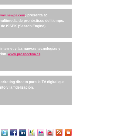
) presenta a:
ww.newpa.com
multimedia de pronósticos del tiempo.
s de iSSEK (Search Engine)
 internet y las nuevas tecnologías y
ción.
www.prospectiva.es
rketing directo para la TV digital que
to y la fidelización.