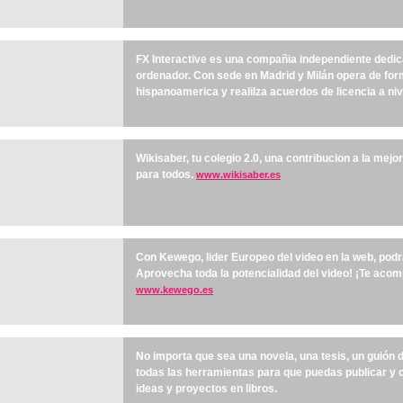
FX Interactive es una compañia independiente dedica
ordenador. Con sede en Madrid y Milán opera de for
hispanoamerica y realilza acuerdos de licencia a niv
Wikisaber, tu colegio 2.0, una contribucion a la mej
para todos.
www.wikisaber.es
Con Kewego, lider Europeo del video en la web, podr
Aprovecha toda la potencialidad del video! ¡Te aco
www.kewego.es
No importa que sea una novela, una tesis, un guión 
todas las herramientas para que puedas publicar y 
ideas y proyectos en libros.