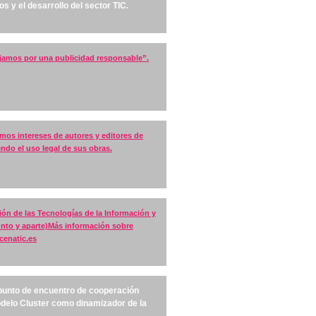
 y el desarrollo del sector TIC.
jamos por una publicidad responsable”.
mos intereses de autores y editores de
endo el uso legal de sus obras.
ón de las Tecnologías de la Información y
unto y aparte)Más información sobre
cenatic.es
 punto de encuentro de cooperación
odelo Cluster como dinamizador de la