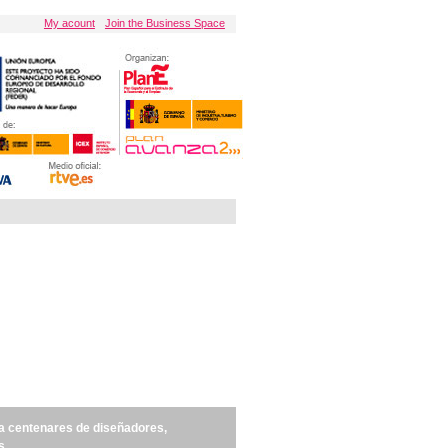
My acount
Join the Business Space
 a centenares de diseñadores,
s.