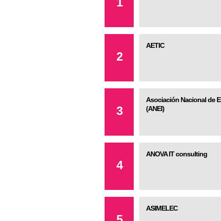
1
AETIC
2
Asociación Nacional de E
3
(ANEI)
ANOVA IT consulting
4
ASIMELEC
5