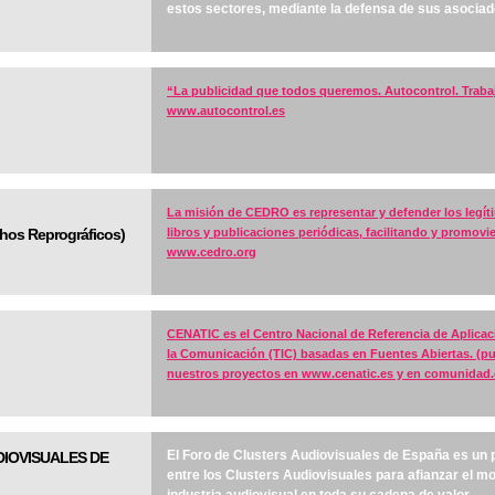
estos sectores, mediante la defensa de sus asociados
“La publicidad que todos queremos. Autocontrol. Traba
www.autocontrol.es
La misión de CEDRO es representar y defender los legíti
hos Reprográficos)
libros y publicaciones periódicas, facilitando y promovi
www.cedro.org
CENATIC es el Centro Nacional de Referencia de Aplicaci
la Comunicación (TIC) basadas en Fuentes Abiertas. (p
nuestros proyectos en
www.cenatic.es y en comunidad.
El Foro de Clusters Audiovisuales de España es un
IOVISUALES DE
entre los Clusters Audiovisuales para afianzar el m