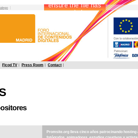
alego
Ficod TV
Press Room
Contact
S
ositores
Promsite.org lleva cinco años patrocinando hosting
fotógrafos, animadores, estudios creativos y artista