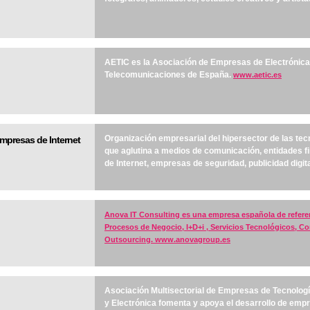
AETIC es la Asociación de Empresas de Electrónica,
Telecomunicaciones de España.
www.aetic.es
Organización empresarial del hipersector de las tec
mpresas de Internet
que aglutina a medios de comunicación, entidades f
de Internet, empresas de seguridad, publicidad digita
Anova IT Consulting es una empresa española de refere
Procesos de Negocio, I+D+i , Servicios Tecnológicos, Co
Outsourcing.
www.anovagroup.es
Asociación Multisectorial de Empresas de Tecnolog
y Electrónica fomenta y apoya el desarrollo de emp