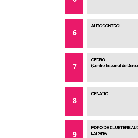
AUTOCONTROL
6
CEDRO
7
(Centro Español de Derec
CENATIC
8
FORO DE CLUSTERS AUD
9
ESPAÑA