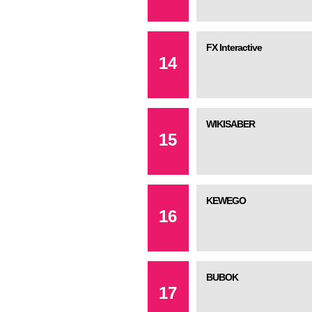
FX Interactive
14
WIKISABER
15
KEWEGO
16
BUBOK
17