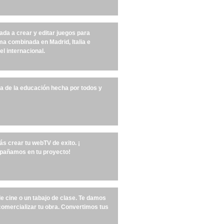
da a crear y editar juegos para
ma combinada en Madrid, Italia e
el internacional.
ora de la educación hecha por todos y
ás crear tu webTV de exito. ¡
mpañamos en tu proyecto!
de cine o un tabajo de clase. Te damos
comercializar tu obra. Convertimos tus