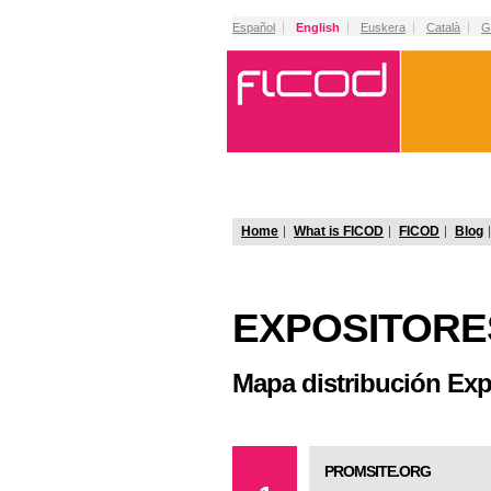
Español
English
Euskera
Català
G
Home
What is FICOD
FICOD
Blog
EXPOSITORE
Mapa distribución Exp
PROMSITE.ORG