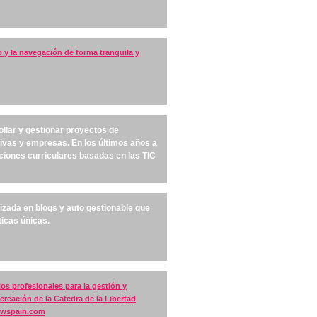
y la navegación de forma tranquila y
llar y gestionar proyectos de
tivas y empresas. En los últimos años a
ciones curriculares basadas en las TIC
zada en blogs y auto gestionable que
ticas únicas.
os profesionales para la gestión y
 creación de la Catedra de la Libertad
wspain.com