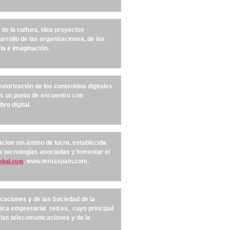
 de la cultura, idea proyectos
arrollo de las organizaciones, de las
cia e imaginación.
valorización de los contenidos digitales
Es un punto de encuentro con
ro digital.
cion sin ánimo de lucro, establecida
us tecnologías asociadas y fomentar el
. www.mmaspain.com.
bal.com
icaciones y de las Sociedad de la
lica empresarial red.es, cuyo principal
e las telecomunicaciones y de la