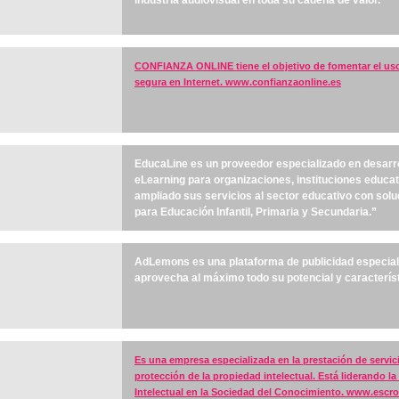
industria audiovisual en toda su cadena de valor.
CONFIANZA ONLINE tiene el objetivo de fomentar el uso 
segura en Internet.
www.confianzaonline.es
EducaLine es un proveedor especializado en desarro
eLearning para organizaciones, instituciones educa
ampliado sus servicios al sector educativo con solu
para Educación Infantil, Primaria y Secundaria.”
AdLemons es una plataforma de publicidad especiali
aprovecha al máximo todo su potencial y caracterís
Es una empresa especializada en la prestación de servici
protección de la propiedad intelectual. Está liderando la
Intelectual en la Sociedad del Conocimiento.
www.escro