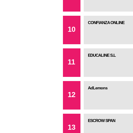
CONFIANZA ONLINE
10
EDUCALINE S.L
11
AdLemons
12
ESCROW SPAN
13